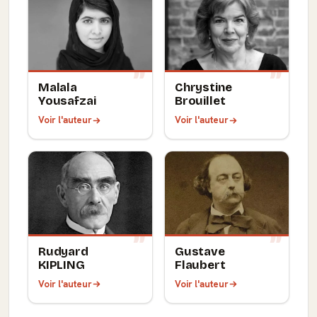
Malala
Chrystine
Yousafzai
Brouillet
Voir l'auteur
Voir l'auteur
Rudyard
Gustave
KIPLING
Flaubert
Voir l'auteur
Voir l'auteur