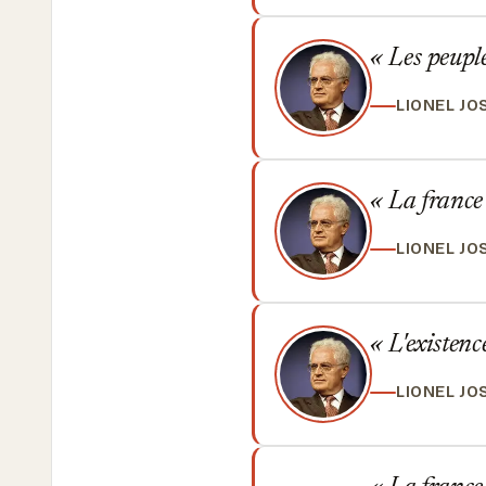
Les peuple
LIONEL JO
La france 
LIONEL JO
L'existenc
LIONEL JO