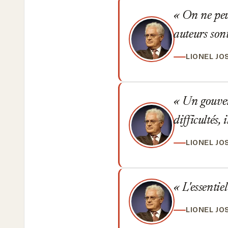
On ne peut
auteurs sont
LIONEL JO
Un gouvern
difficultés, 
LIONEL JO
L'essentiel
LIONEL JO