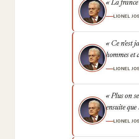
La france 
LIONEL JO
Ce n'est ja
hommes et d
LIONEL JO
Plus on se 
ensuite que 
LIONEL JO