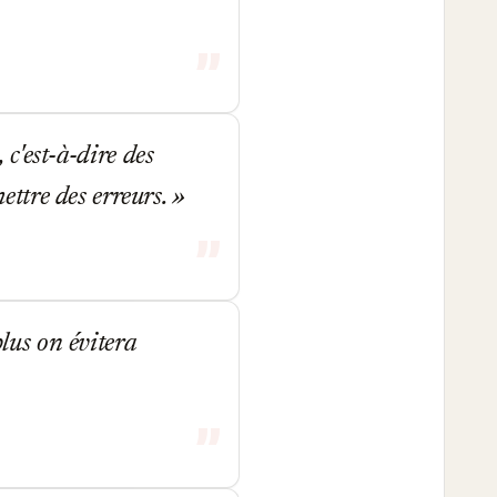
 c'est-à-dire des
ttre des erreurs.
plus on évitera