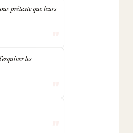
us prétexte que leurs
esquiver les