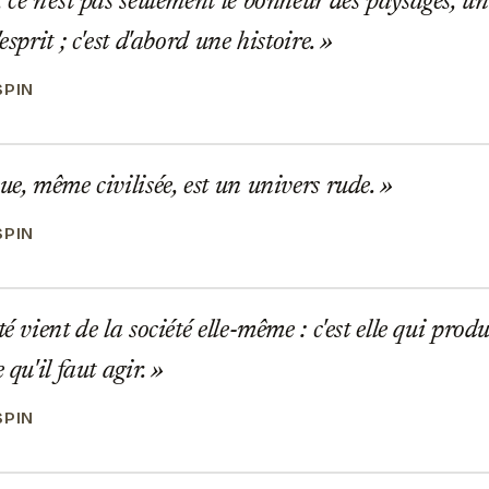
 ce n'est pas seulement le bonheur des paysages, un
esprit ; c'est d'abord une histoire.
SPIN
ue, même civilisée, est un univers rude.
SPIN
é vient de la société elle-même : c'est elle qui produi
 qu'il faut agir.
SPIN