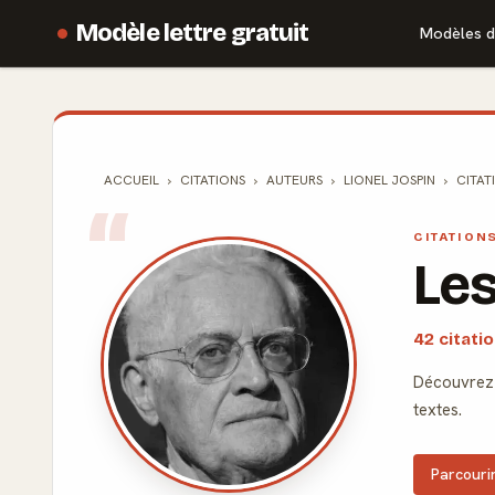
Modèle lettre gratuit
Modèles d
ACCUEIL
CITATIONS
AUTEURS
LIONEL JOSPIN
CITAT
CITATION
Les
42 citati
Découvrez 
textes.
Parcourir