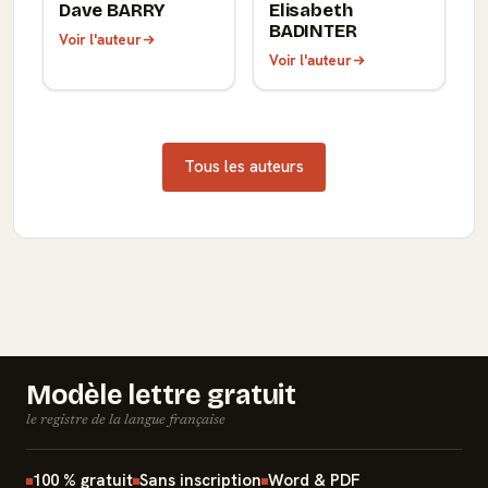
Dave BARRY
Elisabeth
BADINTER
Voir l'auteur
Voir l'auteur
Tous les auteurs
Modèle lettre gratuit
le registre de la langue française
100 % gratuit
Sans inscription
Word & PDF