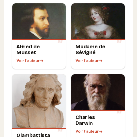
Alfred de
Madame de
Musset
Sévigné
Voir l'auteur
Voir l'auteur
Charles
Darwin
Voir l'auteur
Giambattista