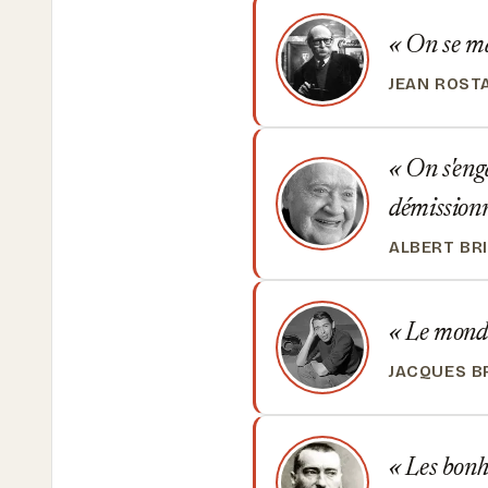
On se ma
JEAN ROST
On s'enga
démissionn
ALBERT BR
Le monde
JACQUES B
Les bonhe