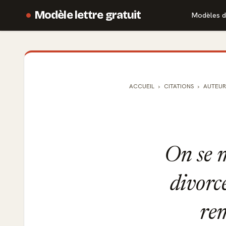
Modèle lettre gratuit
Modèles d
ACCUEIL
CITATIONS
AUTEUR
On se 
divorc
re