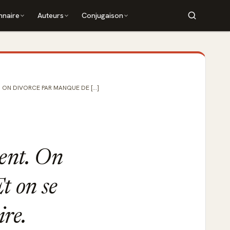
nnaire
Auteurs
Conjugaison
ON DIVORCE PAR MANQUE DE [...]
ent. On
t on se
re.