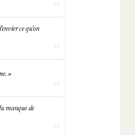
'envier ce qu'on
me.
 du manque de