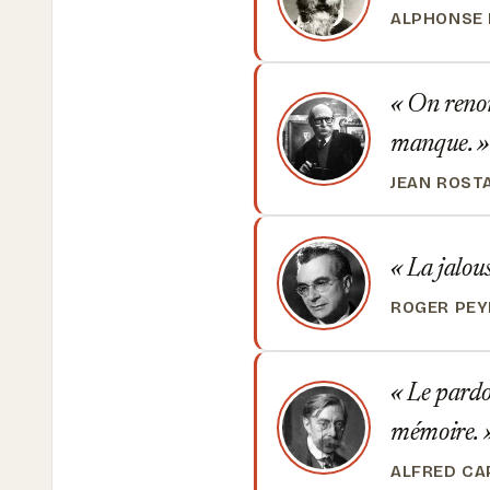
ALPHONSE
On renonc
manque.
JEAN ROST
La jalous
ROGER PEY
Le pardon
mémoire.
ALFRED CA