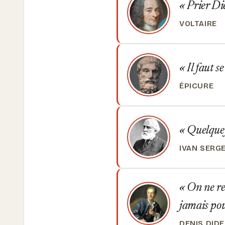
Prier Die
VOLTAIRE
Il faut s
ÉPICURE
Quelquefo
IVAN SERG
On ne ret
jamais pou
DENIS DID