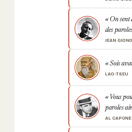
On sent q
des paroles
JEAN GION
Sois avar
LAO-TSEU
Vous pouv
paroles ai
AL CAPONE