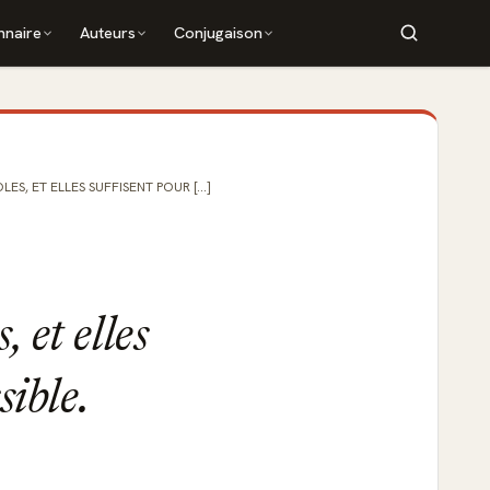
nnaire
Auteurs
Conjugaison
ES, ET ELLES SUFFISENT POUR [...]
 et elles
sible.