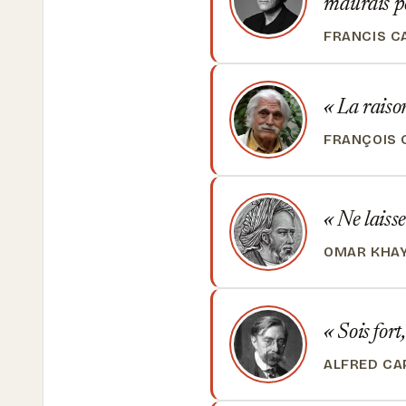
m'aurais p
FRANCIS C
La raison,
FRANÇOIS 
Ne laisse
OMAR KHA
Sois fort,
ALFRED CA