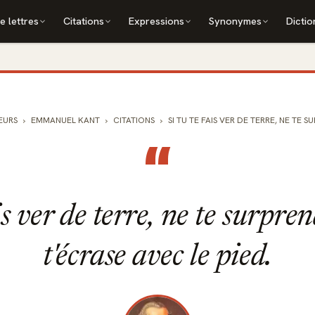
e lettres
Citations
Expressions
Synonymes
Dictio
EURS
EMMANUEL KANT
CITATIONS
SI TU TE FAIS VER DE TERRE, NE TE SU
“
is ver de terre, ne te surpre
t'écrase avec le pied.