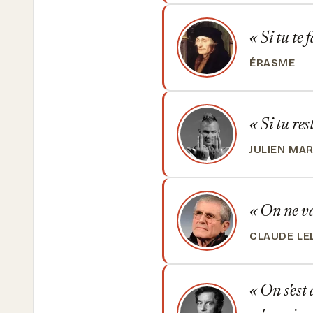
Si tu te 
ÉRASME
Si tu res
JULIEN MAR
On ne val
CLAUDE LE
On s'est a