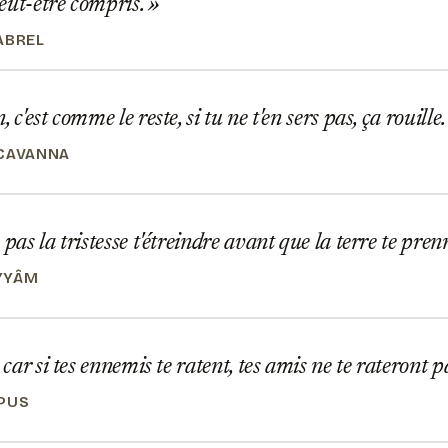
eut-être compris.
ABREL
 c'est comme le reste, si tu ne t'en sers pas, ça rouille
CAVANNA
 pas la tristesse t'étreindre avant que la terre te pre
YYÂM
 car si tes ennemis te ratent, tes amis ne te rateront p
PUS