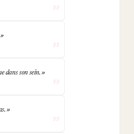
.
nne dans son sein.
as.