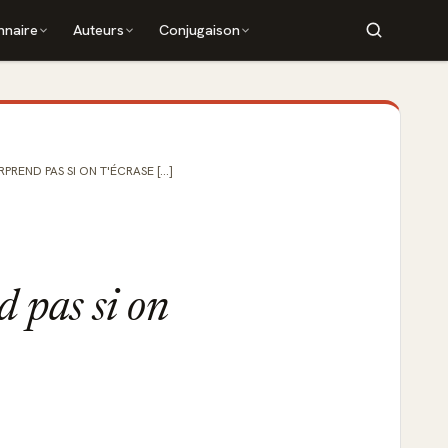
nnaire
Auteurs
Conjugaison
RPREND PAS SI ON T'ÉCRASE [...]
nd pas si on