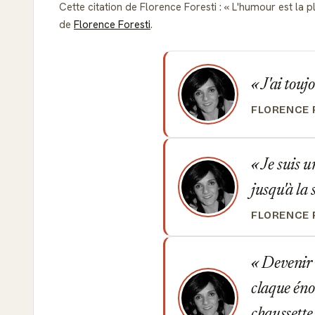
Cette citation de Florence Foresti :
L'humour est la p
de
Florence Foresti
.
J'ai touj
FLORENCE 
Je suis u
jusqu'à la
FLORENCE 
Devenir m
claque éno
chaussette