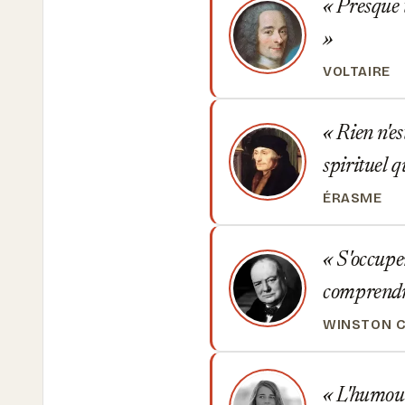
Presque t
VOLTAIRE
Rien n'est
spirituel q
ÉRASME
S'occuper
comprendre
WINSTON C
L'humour,