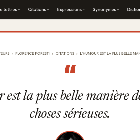
e lettres
Citations
Expressions
Synonymes
Dictio
TEURS
FLORENCE FORESTI
CITATIONS
L'HUMOUR EST LA PLUS BELLE MANI
“
est la plus belle manière d
choses sérieuses.