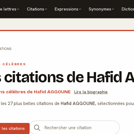
e lettres
Citations
Expressions
Synonymes
Dictio
ATIONS
S CÉLÈBRES
 citations de Hafi
ions célèbres de Hafid AGGOUNE
Lire la biographie
les 27 plus belles citations de
Hafid AGGOUNE
, sélectionnées pou
 les citations