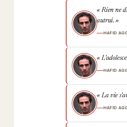
Rien ne du
autrui.
HAFID AG
L'adolescen
HAFID AG
La vie s'ar
HAFID AG