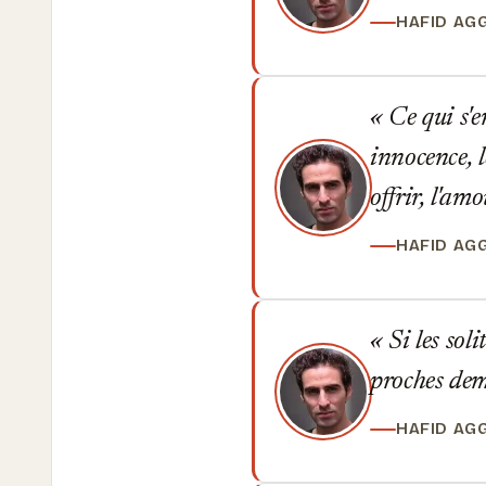
HAFID AG
Ce qui s'e
innocence, l
offrir, l'am
HAFID AG
Si les soli
proches dem
HAFID AG