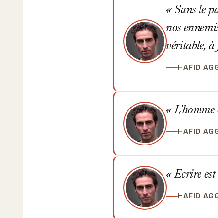
Sans le pa
nos ennemis
véritable, à
HAFID AG
L'homme e
HAFID AG
Ecrire est
HAFID AG