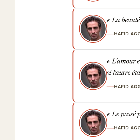
La beauté 
HAFID AG
L'amour es
si l'autre é
HAFID AG
Le passé p
HAFID AG