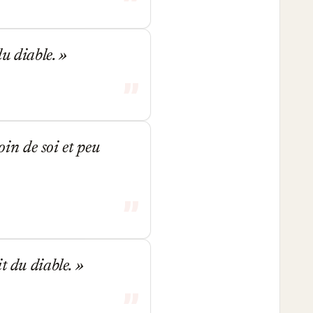
du diable.
oin de soi et peu
it du diable.