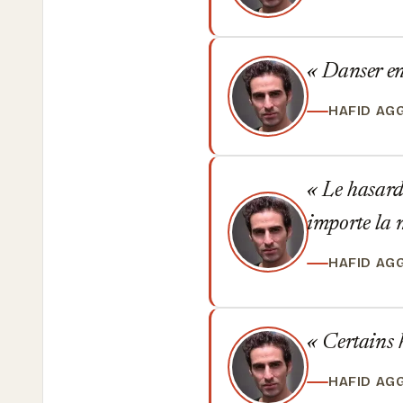
Danser en 
HAFID AG
Le hasard n
importe la 
HAFID AG
Certains h
HAFID AG