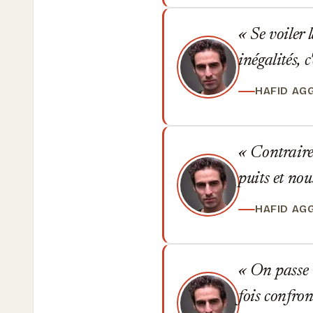
Se voiler l
inégalités, 
HAFID AG
Contrairem
puits et nou
HAFID AG
On passe t
fois confron