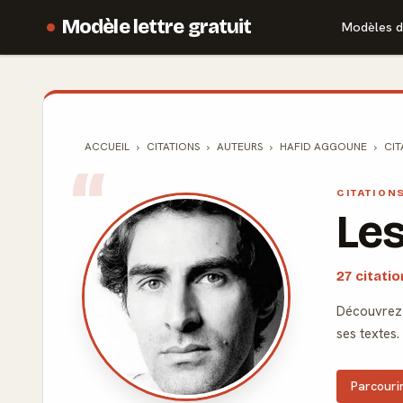
Modèle lettre gratuit
Modèles d
ACCUEIL
CITATIONS
AUTEURS
HAFID AGGOUNE
CIT
CITATION
Les
27 citat
Découvrez 
ses textes.
Parcourir