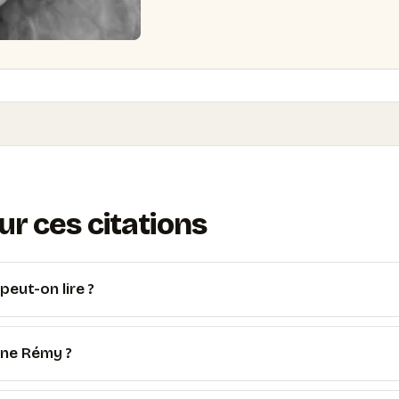
r ces citations
eut-on lire ?
ine Rémy ?