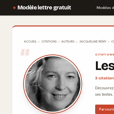
Modèle lettre gratuit
Modèles d
ACCUEIL
CITATIONS
AUTEURS
JACQUELINE RÉMY
C
CITATION
Les
3 citatio
Découvrez l
ses textes.
Parcourir