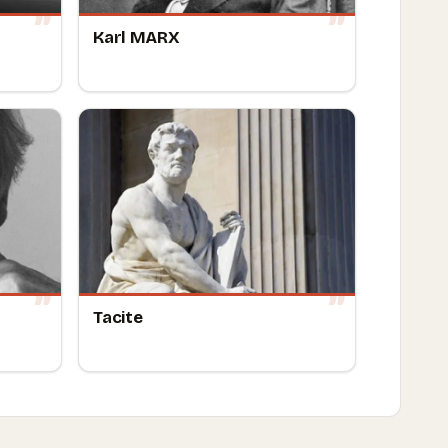
Karl MARX
Tacite