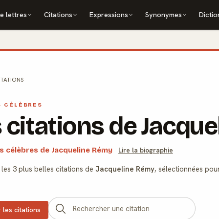
e lettres
Citations
Expressions
Synonymes
Dictio
ITATIONS
S CÉLÈBRES
 citations de Jacqu
ns célèbres de Jacqueline Rémy
Lire la biographie
es 3 plus belles citations de
Jacqueline Rémy
, sélectionnées pour
 les citations