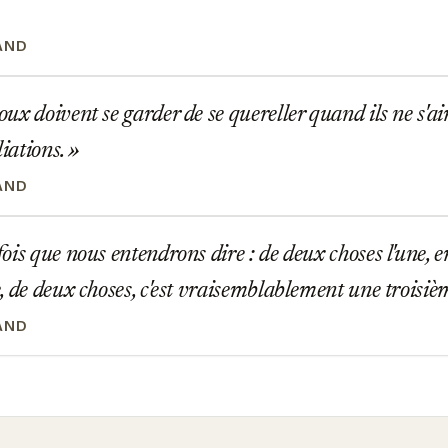
AND
x doivent se garder de se quereller quand ils ne s'a
liations.
AND
is que nous entendrons dire : de deux choses l'une,
, de deux choses, c'est vraisemblablement une troisiè
AND