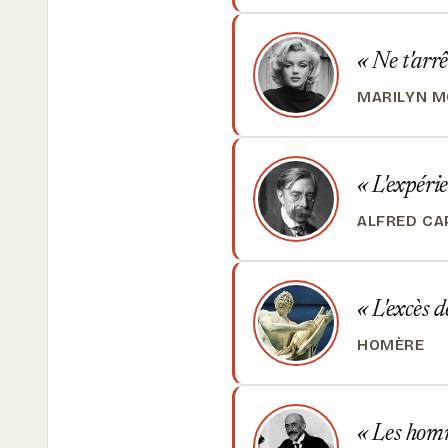
Ne t'arrê
MARILYN 
L'expérie
ALFRED CA
L'excès d
HOMÈRE
Les homme