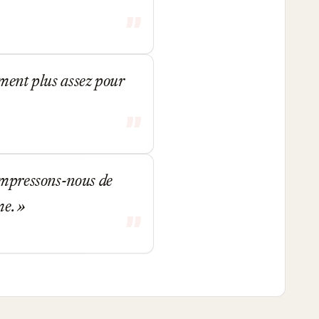
iment plus assez pour
 empressons-nous de
me.