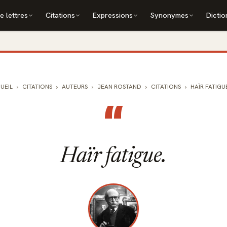
e lettres
Citations
Expressions
Synonymes
Dictio
UEIL
CITATIONS
AUTEURS
JEAN ROSTAND
CITATIONS
HAÏR FATIGUE. 
“
Haïr fatigue.