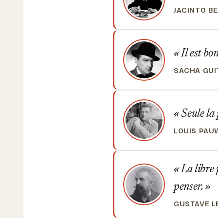
JACINTO B
Il est bon
SACHA GUI
Seule la 
LOUIS PAU
La libre 
penser.
GUSTAVE L