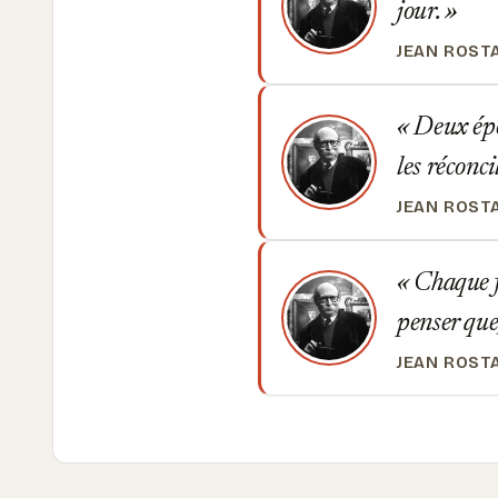
jour.
JEAN ROST
Deux épou
les réconci
JEAN ROST
Chaque fo
penser que
JEAN ROST