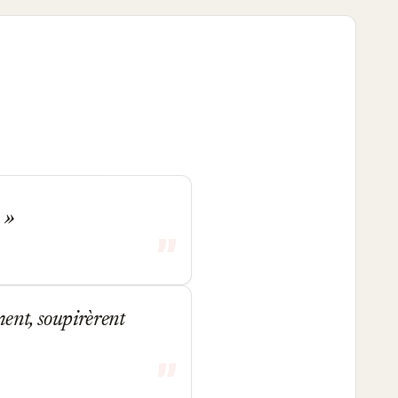
.
ment, soupirèrent