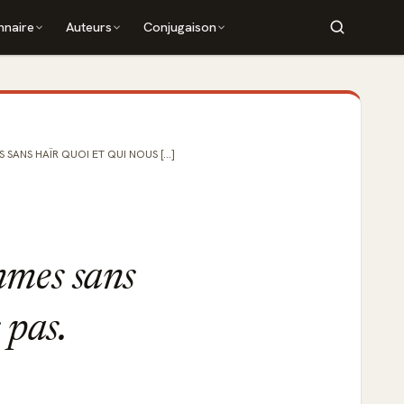
nnaire
Auteurs
Conjugaison
ANS HAÏR QUOI ET QUI NOUS [...]
mmes sans
 pas.