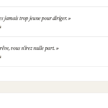
es jamais trop jeune pour diriger.
N
êve, vous n'irez nulle part.
N