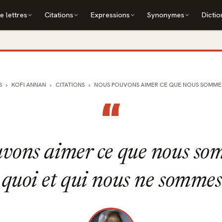
e lettres
Citations
Expressions
Synonymes
Dictio
S
KOFI ANNAN
CITATIONS
NOUS POUVONS AIMER CE QUE NOUS SOMMES S
“
vons aimer ce que nous so
 quoi et qui nous ne sommes