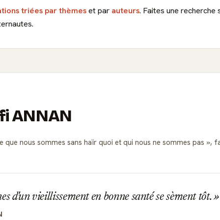
ations triées par thèmes
et par
auteurs
. Faites une recherche 
ternautes.
Kofi ANNAN
e que nous sommes sans haïr quoi et qui nous ne sommes pas
, f
es d'un vieillissement en bonne santé se sèment tôt.
N