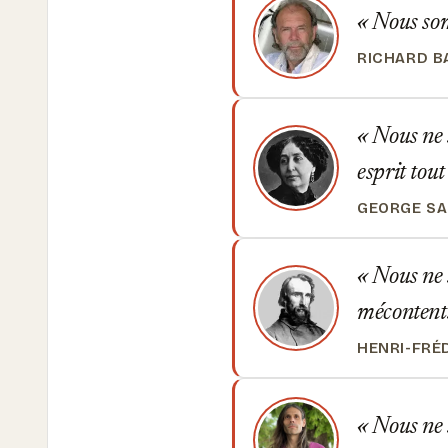
Nous somm
RICHARD B
Nous ne 
esprit tou
GEORGE S
Nous ne 
mécontent
HENRI-FRÉ
Nous ne 