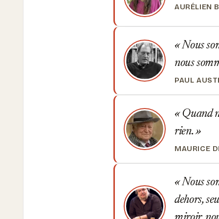
AURÉLIEN 
Nous somm
nous somme
PAUL AUST
Quand no
rien.
MAURICE 
Nous som
dehors, se
miroir, n