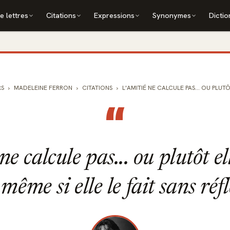
e lettres
Citations
Expressions
Synonymes
Dictio
RS
MADELEINE FERRON
CITATIONS
L'AMITIÉ NE CALCULE PAS... OU PLUTÔT
“
ne calcule pas... ou plutôt el
 même si elle le fait sans réfl