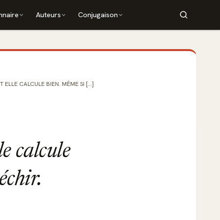
nnaire
Auteurs
Conjugaison
 ELLE CALCULE BIEN. MÊME SI [...]
le calcule
échir.