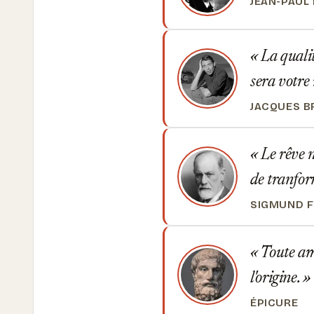
JEAN-PAUL
La qualit
sera votre 
JACQUES B
Le rêve n
de tranfo
SIGMUND 
Toute ami
l'origine.
ÉPICURE