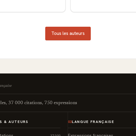
Tous les auteurs
rançaise
es, 37 000 citations, 750 expressions
S & AUTEURS
LANGUE FRANÇAISE
03
tations
Expressions françaises
37 000