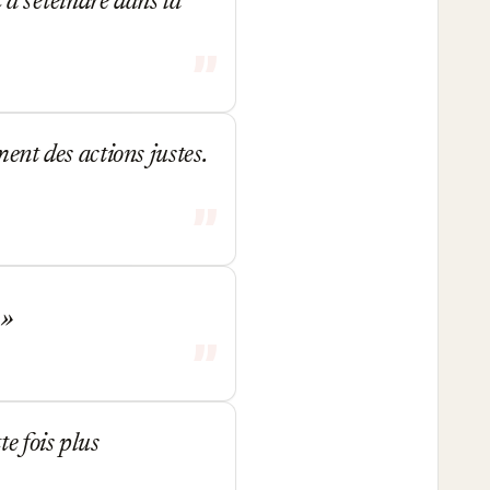
 à s'éteindre dans la
ment des actions justes.
.
e fois plus