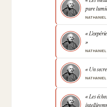
Les meill
pure lumiè
NATHANIE
L'expérie
NATHANIE
Un secret
NATHANIE
Les échec
intellige