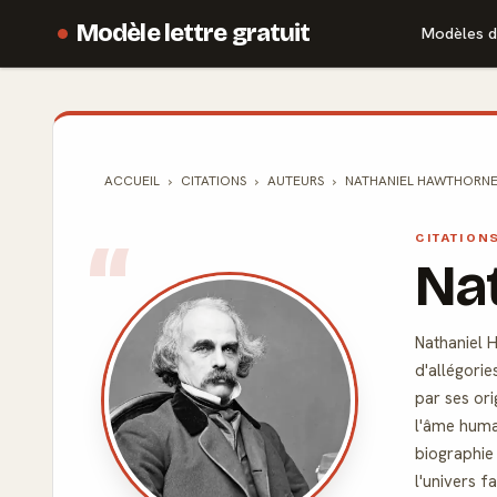
Modèle lettre gratuit
Modèles d
ACCUEIL
CITATIONS
AUTEURS
NATHANIEL HAWTHORN
CITATION
Na
Nathaniel 
d'allégorie
par ses ori
l'âme humai
biographie
l'univers f