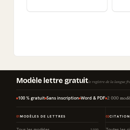
Modèle lettre gratuit
le registre de la langue f
100 % gratuit
Sans inscription
Word & PDF
2 000 modèl
MODÈLES DE LETTRES
CITATION
01
02
Tous les modèles
Toutes les ci
2 000