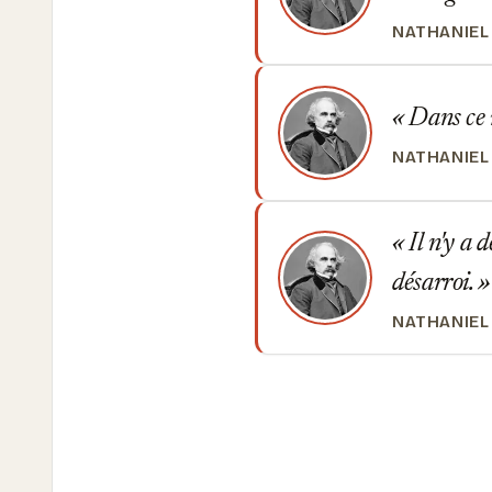
NATHANIE
Dans ce 
NATHANIE
Il n'y a 
désarroi.
NATHANIE