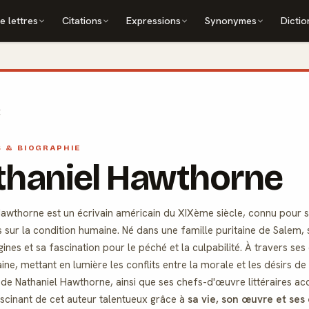
e lettres
Citations
Expressions
Synonymes
Dictio
E
S & BIOGRAPHIE
thaniel Hawthorne
Hawthorne est un écrivain américain du XIXème siècle, connu pour 
s sur la condition humaine. Né dans une famille puritaine de Salem,
gines et sa fascination pour le péché et la culpabilité. À travers ses
ne, mettant en lumière les conflits entre la morale et les désirs de 
 de Nathaniel Hawthorne, ainsi que ses chefs-d'œuvre littéraires
ascinant de cet auteur talentueux grâce à
sa vie, son œuvre et ses 