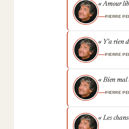
Amour libe
PIERRE P
Y'a rien d
PIERRE P
Bien mal a
PIERRE P
Les chanso