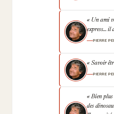
Un ami vér
express... il
PIERRE P
Savoir êtr
PIERRE P
Bien plus 
des dinosau