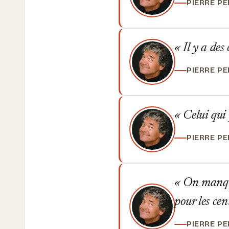
PIERRE P
Il y a des
PIERRE P
Celui qui 
PIERRE P
On manque 
pour les cen
PIERRE P