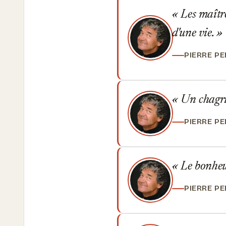
Les maître
d'une vie.
PIERRE P
Un chagri
PIERRE P
Le bonheur
PIERRE P