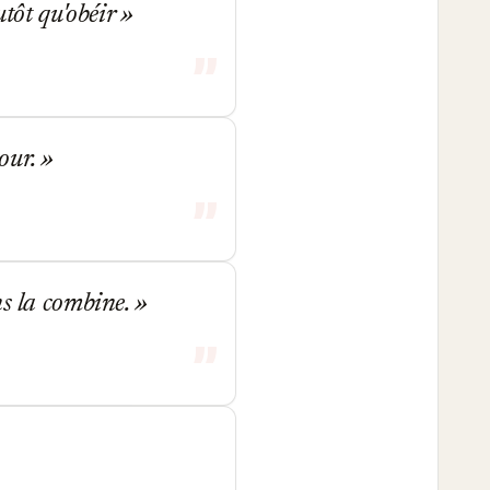
utôt qu'obéir
mour.
ns la combine.