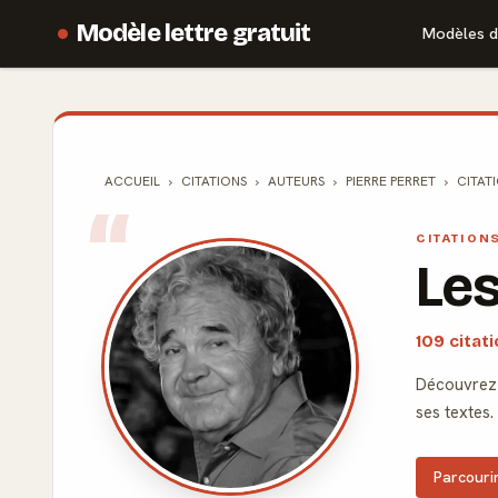
Modèle lettre gratuit
Modèles d
ACCUEIL
CITATIONS
AUTEURS
PIERRE PERRET
CITAT
CITATION
Les
109 citat
Découvrez 
ses textes.
Parcourir