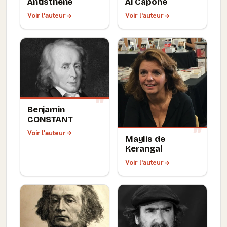
Antisthène
Al Capone
Voir l'auteur
Voir l'auteur
Benjamin
CONSTANT
Voir l'auteur
Maylis de
Kerangal
Voir l'auteur