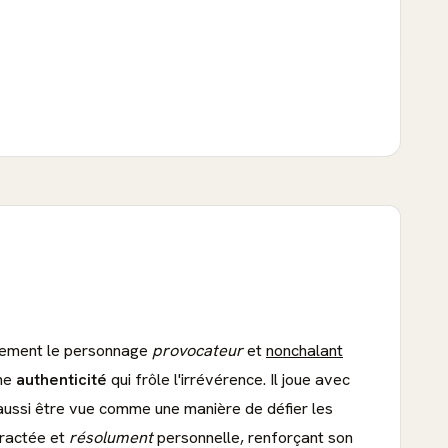
aitement le personnage
provocateur
et
nonchalant
une
authenticité
qui frôle l'irrévérence. Il joue avec
ut aussi être vue comme une manière de défier les
tractée et
résolument
personnelle, renforçant son