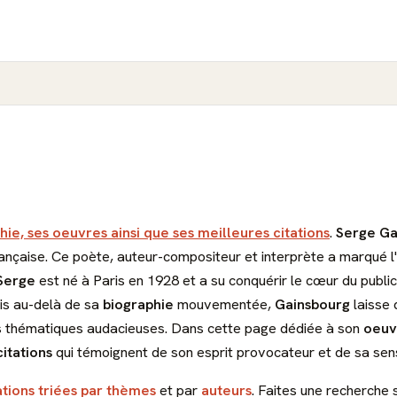
hie, ses oeuvres ainsi que ses meilleures citations
.
Serge Ga
nçaise. Ce poète, auteur-compositeur et interprète a marqué l'h
Serge
est né à Paris en 1928 et a su conquérir le cœur du publ
ais au-delà de sa
biographie
mouvementée,
Gainsbourg
laisse d
es thématiques audacieuses. Dans cette page dédiée à son
oeuv
citations
qui témoignent de son esprit provocateur et de sa sensi
ations triées par thèmes
et par
auteurs
. Faites une recherche 