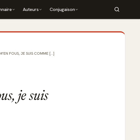
nnaire
Auteurs
Conjugaison
M'EN FOUS, JE SUIS COMME [...]
us, je suis