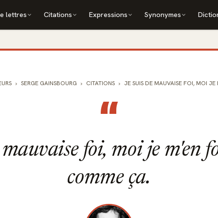
e lettres
Citations
Expressions
Synonymes
Dictio
EURS
SERGE GAINSBOURG
CITATIONS
JE SUIS DE MAUVAISE FOI, MOI JE 
“
 mauvaise foi, moi je m'en fo
comme ça.