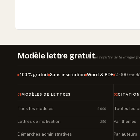
Modèle lettre gratuit
le registre de la langue f
100 % gratuit
Sans inscription
Word & PDF
2 000 modèl
MODÈLES DE LETTRES
CITATION
01
02
Tous les modèles
Toutes les ci
2 000
Lettres de motivation
Par thèmes
250
Démarches administratives
Par auteurs