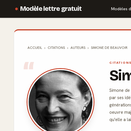
Modèle lettre gratuit
Modèles d
ACCUEIL
CITATIONS
AUTEURS
SIMONE DE BEAUVOIR
CITATION
Si
Simone de B
par ses id
génération
oeuvre maj
qu'elle a la