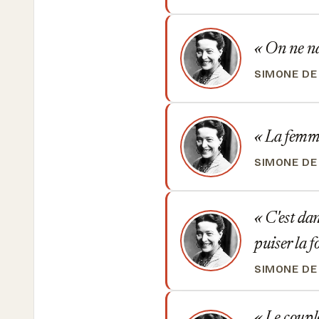
On ne naî
SIMONE DE
La femme 
SIMONE DE
C'est dan
puiser la f
SIMONE DE
Le couple