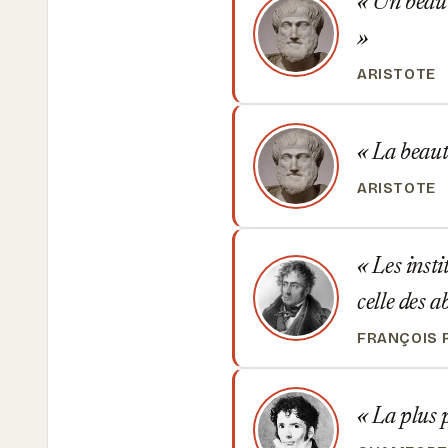
Un beau v
ARISTOTE
La beauté
ARISTOTE
Les instit
celle des a
FRANÇOIS 
La plus pe