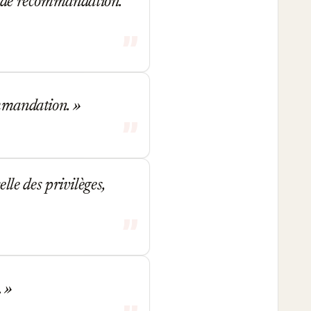
es de recommandation.
commandation.
elle des privilèges,
.