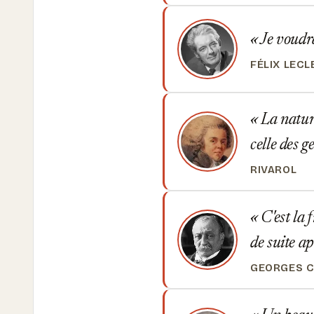
Je voudra
FÉLIX LECL
La nature
celle des 
RIVAROL
C'est la 
de suite ap
GEORGES C