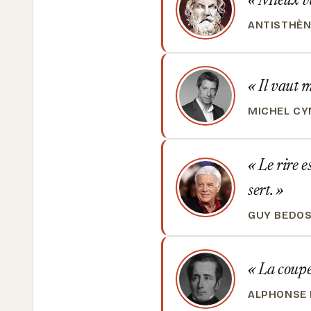
Mieux vau
ANTISTHÈN
Il vaut m
MICHEL C
Le rire e
sert.
GUY BEDO
La coupe 
ALPHONSE 