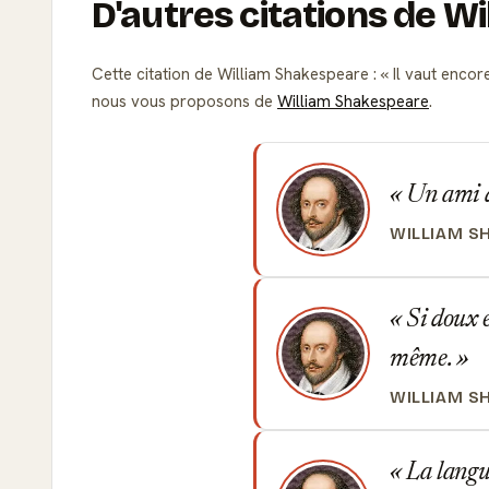
D'autres citations de W
Cette citation de William Shakespeare :
Il vaut encor
nous vous proposons de
William Shakespeare
.
Un ami de
WILLIAM S
Si doux e
même.
WILLIAM S
La langue