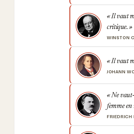
Il vaut m
critique.
WINSTON C
Il vaut m
JOHANN W
Ne vaut-i
femme en 
FRIEDRICH