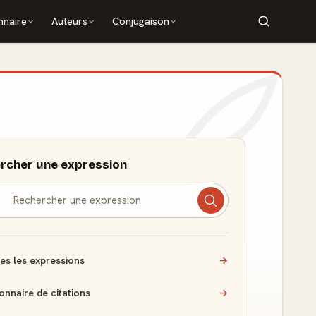
nnaire
Auteurs
Conjugaison
rcher une expression
es les expressions
→
ionnaire de citations
→