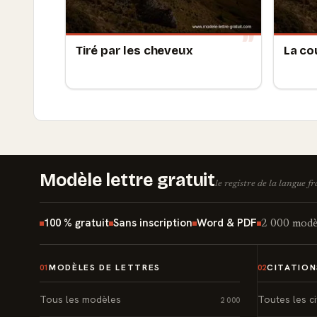
Tiré par les cheveux
La co
Modèle lettre gratuit
le registre de la langue f
100 % gratuit
Sans inscription
Word & PDF
2 000 modèl
MODÈLES DE LETTRES
CITATION
01
02
Tous les modèles
Toutes les ci
2 000