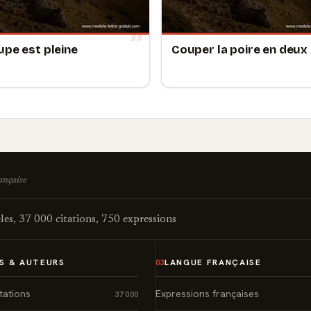
upe est pleine
Couper la poire en deux
rançaise
es, 37 000 citations, 750 expressions
S & AUTEURS
LANGUE FRANÇAISE
03
tations
Expressions françaises
37 000