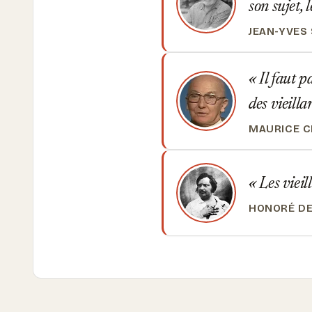
son sujet, 
JEAN-YVES
Il faut p
des vieilla
MAURICE 
Les vieil
HONORÉ DE