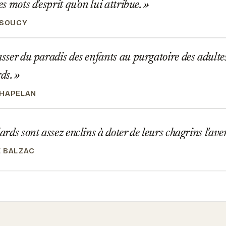
les mots d'esprit qu'on lui attribue.
 SOUCY
asser du paradis des enfants au purgatoire des adultes,
rds.
CHAPELAN
lards sont assez enclins à doter de leurs chagrins l'ave
 BALZAC