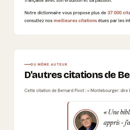
française avec son érudition et sa passion.
Notre dictionnaire vous propose plus de
37 000 cit
consultez nos
meilleures citations
élues par les in
DU MÊME AUTEUR
D'autres citations de B
Cette citation de Bernard Pivot :
Montebourger: dire 
Une biblio
appris - j'