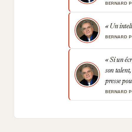
BERNARD P
Un intell
BERNARD P
Si un écr
son talent,
presse pou
BERNARD P