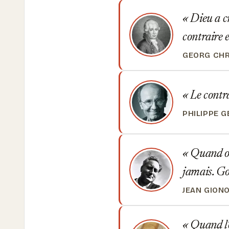
Dieu a cr
contraire 
GEORG CHR
Le contra
PHILIPPE 
Quand on 
jamais. Go
JEAN GION
Quand l'o