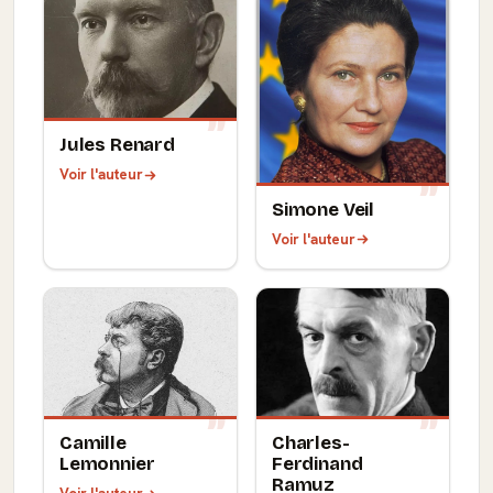
Jules Renard
Voir l'auteur
Simone Veil
Voir l'auteur
Camille
Charles-
Lemonnier
Ferdinand
Ramuz