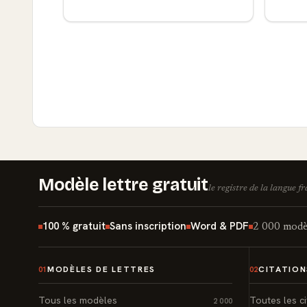
Modèle lettre gratuit
le registre de la langue f
100 % gratuit
Sans inscription
Word & PDF
2 000 modèl
MODÈLES DE LETTRES
CITATION
01
02
Tous les modèles
Toutes les ci
2 000