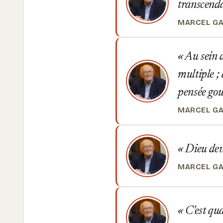
transcenda
MARCEL G
Au sein 
multiple ;
pensée gou
MARCEL G
Dieu dev
MARCEL G
C'est qua