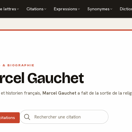
e lettres
Citations
Expressions
Synonymes
Dictio
S & BIOGRAPHIE
rcel Gauchet
et historien français,
Marcel Gauchet
a fait de la sortie de la rel
citations