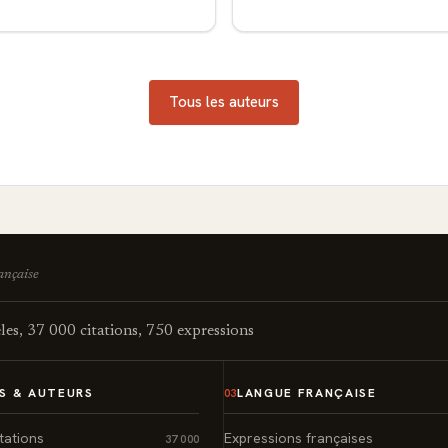
Tous les auteurs
rançaise
es, 37 000 citations, 750 expressions
S & AUTEURS
LANGUE FRANÇAISE
03
tations
Expressions françaises
37 000