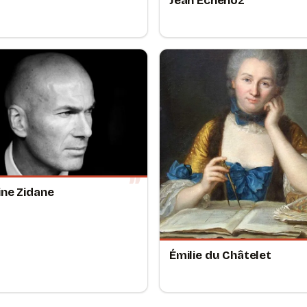
Jean Echenoz
ine Zidane
Émilie du Châtelet