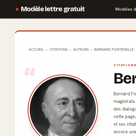
Modèle lettre gratuit
Modèles d
ACCUEIL
CITATIONS
AUTEURS
BERNARD FONTENELLE
CITATION
Ber
Bernard Fon
magistrats.
des dialogu
cette page
et ses cit
encore une