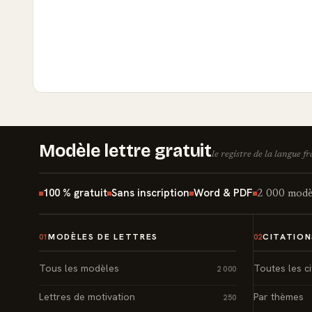
Modèle lettre gratuit
le registre de la langue f
100 % gratuit
Sans inscription
Word & PDF
2 000 modèl
MODÈLES DE LETTRES
CITATION
01
02
Tous les modèles
Toutes les ci
2 000
Lettres de motivation
Par thèmes
250