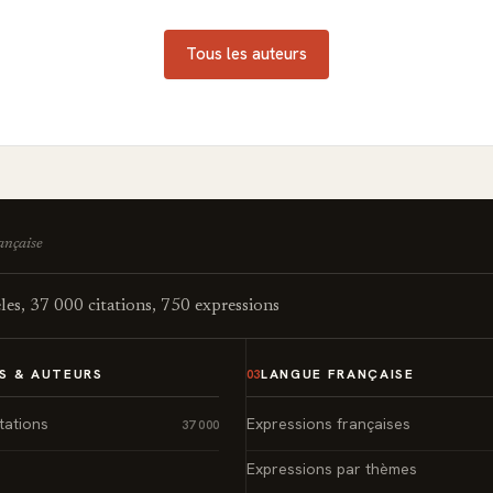
Tous les auteurs
rançaise
es, 37 000 citations, 750 expressions
S & AUTEURS
LANGUE FRANÇAISE
03
tations
Expressions françaises
37 000
Expressions par thèmes