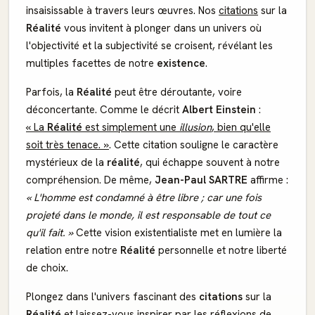
insaisissable à travers leurs œuvres. Nos
citations
sur la
Réalité
vous invitent à plonger dans un univers où
l'objectivité et la subjectivité se croisent, révélant les
multiples facettes de notre
existence
.
Parfois, la
Réalité
peut être déroutante, voire
déconcertante. Comme le décrit
Albert Einstein
:
« La
Réalité
est simplement une
illusion
, bien qu'elle
soit très tenace. »
. Cette citation souligne le caractère
mystérieux de la
réalité
, qui échappe souvent à notre
compréhension. De même,
Jean-Paul SARTRE
affirme :
« L'homme est condamné à être libre ; car une fois
projeté dans le monde, il est responsable de tout ce
qu'il fait. »
Cette vision existentialiste met en lumière la
relation entre notre
Réalité
personnelle et notre liberté
de choix.
Plongez dans l'univers fascinant des
citations
sur la
Réalité
et laissez-vous inspirer par les réflexions de