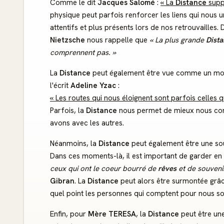
Comme le dit
Jacques Salomé
:
« La
Distance
suppr
physique peut parfois renforcer les liens qui nous 
attentifs et plus présents lors de nos retrouvaille
Nietzsche
nous rappelle que
« La plus grande
Dist
comprennent pas. »
La
Distance
peut également être vue comme un moy
l'écrit
Adeline Yzac
:
« Les routes qui nous éloignent sont parfois celles
Parfois, la
Distance
nous permet de mieux nous conn
avons avec les autres.
Néanmoins, la
Distance
peut également être une so
Dans ces moments-là, il est important de garder en
ceux qui ont le coeur bourré de
rêves
et de
souveni
Gibran
. La
Distance
peut alors être surmontée grâce
quel point les personnes qui comptent pour nous so
Enfin, pour
Mère TERESA
, la
Distance
peut être un