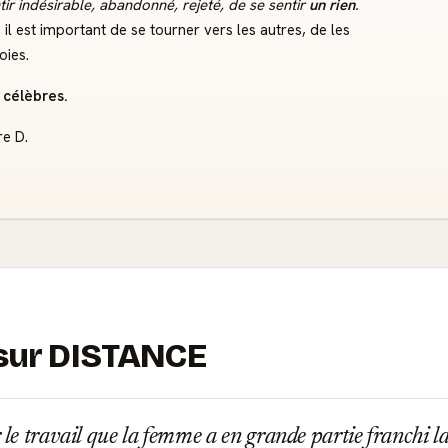
tir indésirable, abandonné, rejeté, de se sentir
un rien
.
, il est important de se tourner vers les autres, de les
oies.
 célèbres.
re D.
s sur DISTANCE
 le travail que la femme a en grande partie franchi la