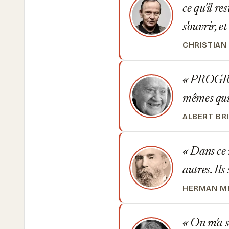
ce qu'il re
s'ouvrir, e
CHRISTIAN
PROGRÈS -
mêmes qui 
ALBERT BR
Dans ce m
autres. Ils
HERMAN ME
On m'a so