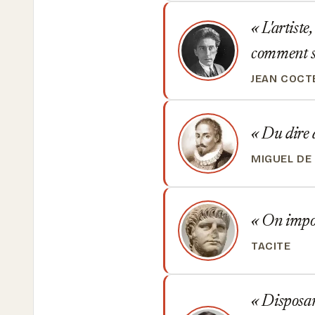
L'artiste,
comment s'
JEAN COCT
Du dire a
MIGUEL DE
On impose
TACITE
Disposant