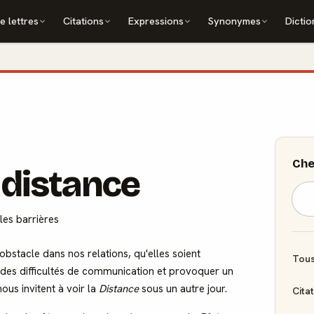
e lettres
Citations
Expressions
Synonymes
Dictio
Che
a distance
les barrières
stacle dans nos relations, qu'elles soient
Tous
 des difficultés de communication et provoquer un
ous invitent à voir la
Distance
sous un autre jour.
Cita