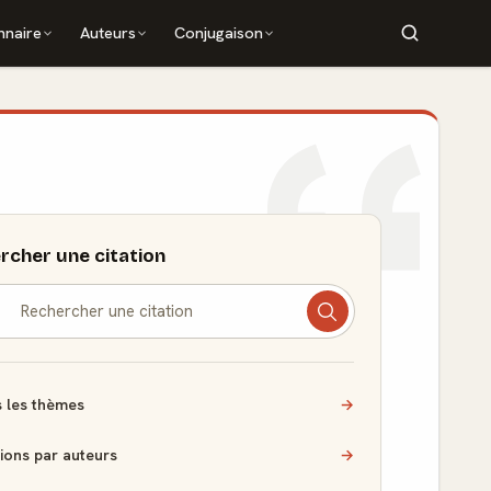
nnaire
Auteurs
Conjugaison
rcher une citation
 les thèmes
→
tions par auteurs
→