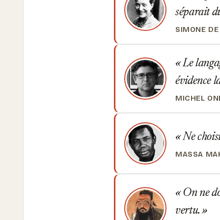
séparait du
SIMONE DE
Le langag
évidence l
MICHEL ON
Ne choisi
MASSA MAK
On ne doi
vertu.