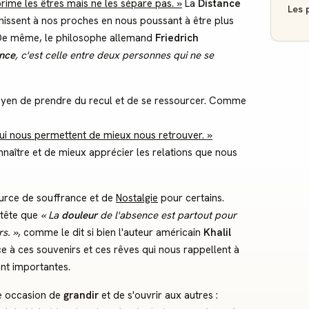
ime les êtres mais ne les sépare pas. »
La
Distance
Les p
unissent à nos proches en nous poussant à être plus
s. De même, le philosophe allemand
Friedrich
ance
, c'est celle entre deux personnes qui ne se
en de prendre du recul et de se ressourcer. Comme
 qui nous permettent de mieux nous retrouver. »
aître et de mieux apprécier les relations que nous
urce de souffrance et de
Nostalgie
pour certains.
 tête que
« La
douleur
de l'absence est partout pour
rs
. »
, comme le dit si bien l'auteur américain
Khalil
 à ces souvenirs et ces rêves qui nous rappellent à
nt importantes.
e occasion de
grandir
et de s'ouvrir aux autres :