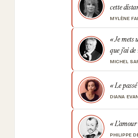
cette dist
MYLÈNE F
Je mets u
que j'ai d
MICHEL S
Le passé e
DIANA EVA
L'amour v
PHILIPPE 