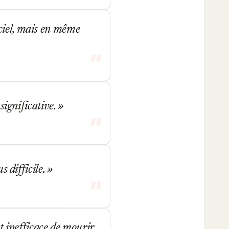
ciel, mais en même
 significative.
s difficile.
et inefficace de mourir.