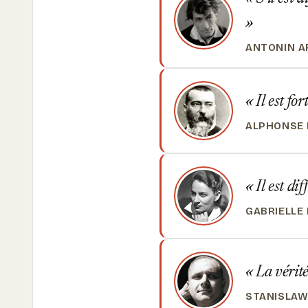
ANTONIN A
Il est for
ALPHONSE
Il est dif
GABRIELLE
La vérité
STANISLAW