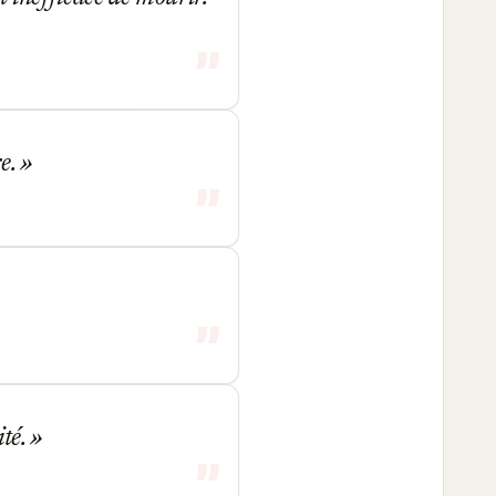
re.
ité.