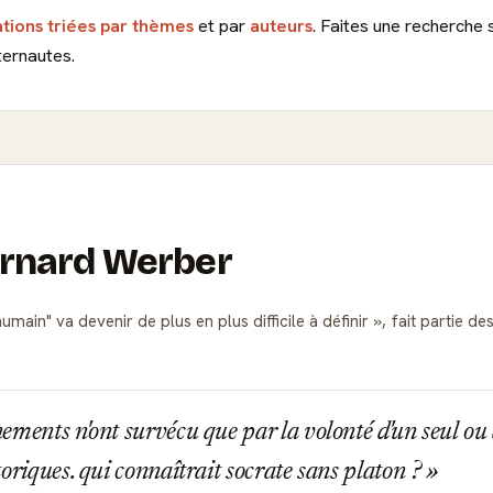
ations triées par thèmes
et par
auteurs
. Faites une recherche 
ternautes.
Bernard Werber
umain" va devenir de plus en plus difficile à définir
, fait partie d
ments n'ont survécu que par la volonté d'un seul ou 
toriques. qui connaîtrait socrate sans platon ?