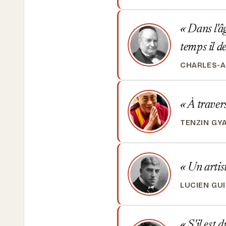
Dans l'âg
temps il de
CHARLES-A
À travers 
TENZIN GY
Un artiste
LUCIEN GU
S'il est d