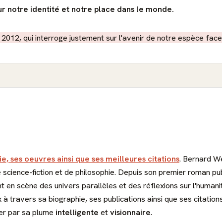
sur notre identité et notre place dans le monde.
2012, qui interroge justement sur l'avenir de notre espèce face 
ie, ses oeuvres ainsi que ses meilleures citations
. Bernard We
ience-fiction et de philosophie. Depuis son premier roman publ
nt en scène des univers parallèles et des réflexions sur l'huma
x à travers sa biographie, ses publications ainsi que ses citatio
der par sa plume
intelligente
et
visionnaire
.