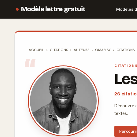
Modèle lettre gratuit
Modèles d
ACCUEIL
CITATIONS
AUTEURS
OMAR SY
CITATIONS
CITATION
Les
26 citati
Découvrez 
textes.
Parcourir