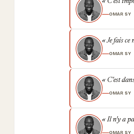
C'est impo
OMAR SY
Je fais ce 
OMAR SY
C'est dans
OMAR SY
Il n'y a pa
OMAR SY