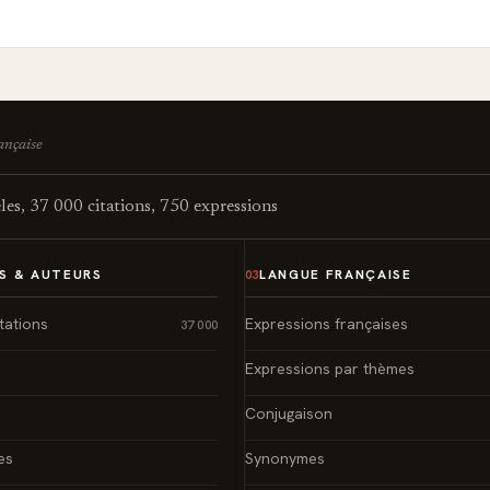
rançaise
es, 37 000 citations, 750 expressions
S & AUTEURS
LANGUE FRANÇAISE
03
tations
Expressions françaises
37 000
Expressions par thèmes
Conjugaison
es
Synonymes