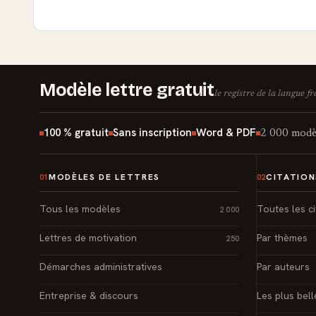
Modèle lettre gratuit
le registre de la langue f
100 % gratuit
Sans inscription
Word & PDF
2 000 modèl
MODÈLES DE LETTRES
CITATION
01
02
Tous les modèles
Toutes les ci
2 000
Lettres de motivation
Par thèmes
250
Démarches administratives
Par auteurs
Entreprise & discours
Les plus bell