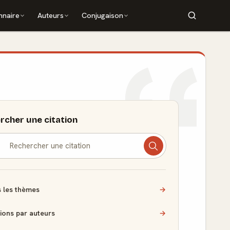
nnaire
Auteurs
Conjugaison
rcher une citation
 les thèmes
→
tions par auteurs
→