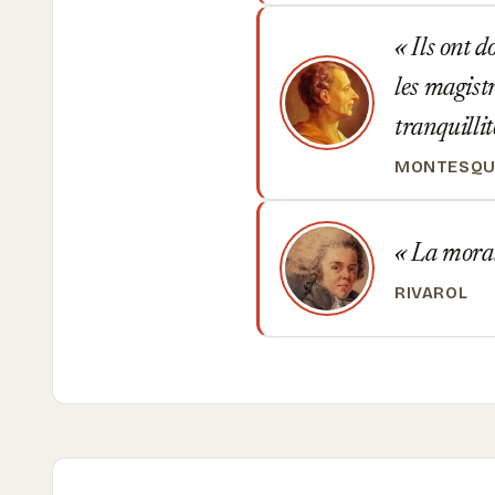
Ils ont d
les magistr
tranquilli
MONTESQU
La morale
RIVAROL