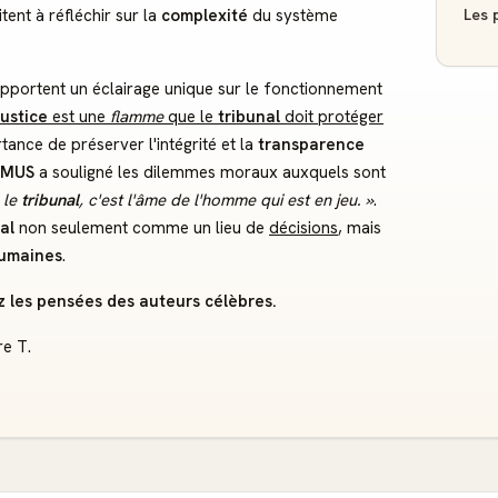
Les p
tent à réfléchir sur la
complexité
du système
pportent un éclairage unique sur le fonctionnement
ustice
est une
flamme
que le
tribunal
doit protéger
rtance de préserver l'intégrité et la
transparence
AMUS
a souligné les dilemmes moraux auxquels sont
 le
tribunal
, c'est l'âme de l'homme qui est en jeu. »
.
al
non seulement comme un lieu de
décisions
, mais
humaines
.
ez les pensées des auteurs célèbres.
re T.