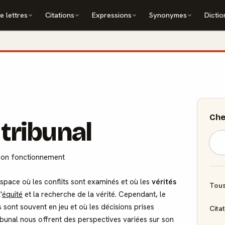
e lettres
Citations
Expressions
Synonymes
Dictio
Che
 tribunal
et son fonctionnement
space où les conflits sont examinés et où les
vérités
Tous
'
équité
et la recherche de la vérité. Cependant, le
s sont souvent en jeu et où les décisions prises
Cita
ibunal nous offrent des perspectives variées sur son