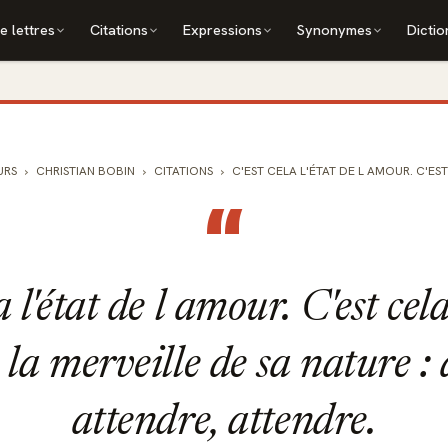
e lettres
Citations
Expressions
Synonymes
Dictio
URS
CHRISTIAN BOBIN
CITATIONS
C'EST CELA L'ÉTAT DE L AMOUR. C'EST 
“
a l'état de l amour. C'est cel
 la merveille de sa nature :
attendre, attendre.