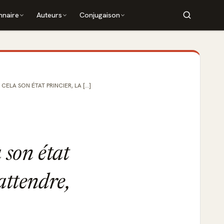
nnaire
Auteurs
Conjugaison
CELA SON ÉTAT PRINCIER, LA [...]
a son état
 attendre,