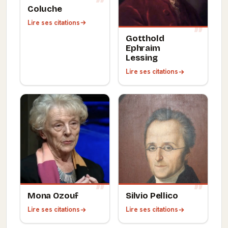
Coluche
Lire ses citations
Gotthold
Ephraim
Lessing
Lire ses citations
Mona Ozouf
Silvio Pellico
Lire ses citations
Lire ses citations