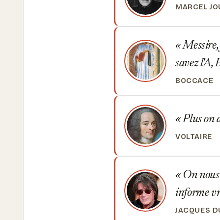
MARCEL J
Messire, j
savez l'A, 
BOCCACE
Plus on a
VOLTAIRE
On nous c
informe vr
JACQUES 