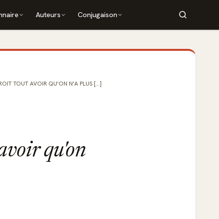
nnaire
Auteurs
Conjugaison
IT TOUT AVOIR QU'ON N'A PLUS [...]
 avoir qu'on