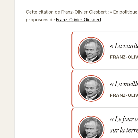
Cette citation de Franz-Olivier Giesbert :
En politique
proposons de
Franz-Olivier Giesbert
.
La vanité
FRANZ-OLI
La meille
FRANZ-OLI
Le jour o
sur la terr