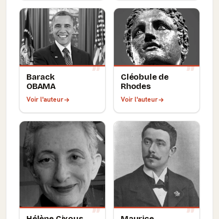
Barack
Cléobule de
OBAMA
Rhodes
Voir l'auteur
Voir l'auteur
Hélène Cixous
Maurice