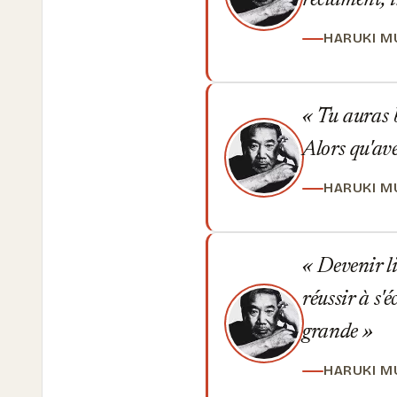
réclament, i
HARUKI M
Tu auras b
Alors qu'av
HARUKI M
Devenir lib
réussir à s
grande
HARUKI M