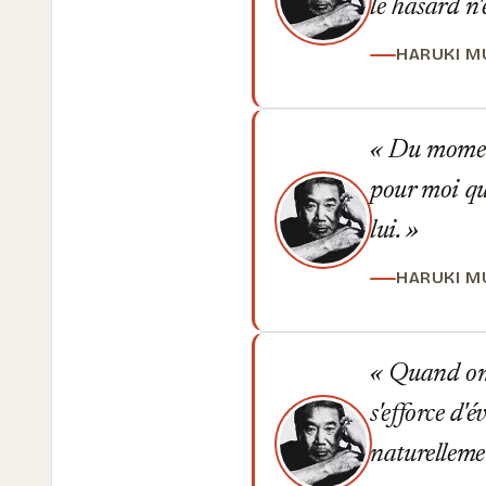
le hasard n'
HARUKI M
Du moment 
pour moi que
lui.
HARUKI M
Quand on c
s'efforce d'
naturelleme