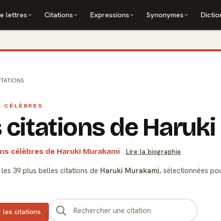
e lettres
Citations
Expressions
Synonymes
Dictio
ITATIONS
S CÉLÈBRES
 citations de Haruk
ons célèbres de Haruki Murakami
Lire la biographie
les 39 plus belles citations de
Haruki Murakami
, sélectionnées pou
 les citations