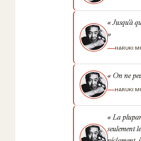
Jusqu'à qu
HARUKI M
On ne peut
HARUKI M
La plupart
seulement le