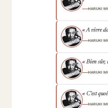
HARUKI M
A vivre da
HARUKI M
Bien sûr, i
HARUKI M
C'est quoi
HARUKI M