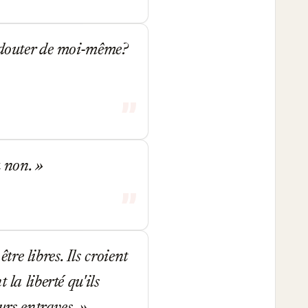
u douter de moi-même?
u non.
e libres. Ils croient
la liberté qu'ils