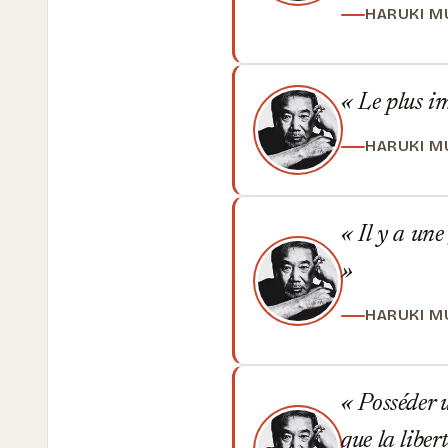
HARUKI M
Le plus im
HARUKI M
Il y a une 
HARUKI M
Posséder u
que la liber