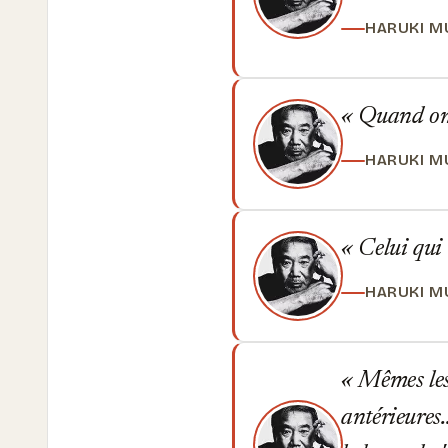
HARUKI M
Quand on s
HARUKI M
Celui qui
HARUKI M
Mêmes les 
antérieures.