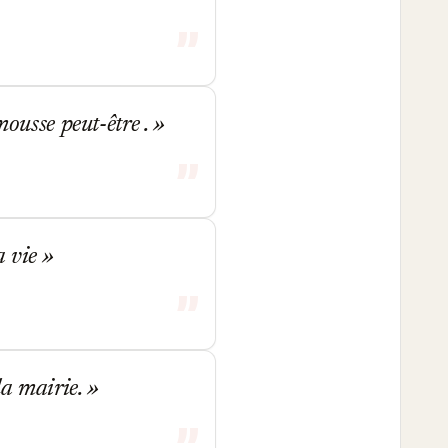
mousse peut-être .
la vie
la mairie.