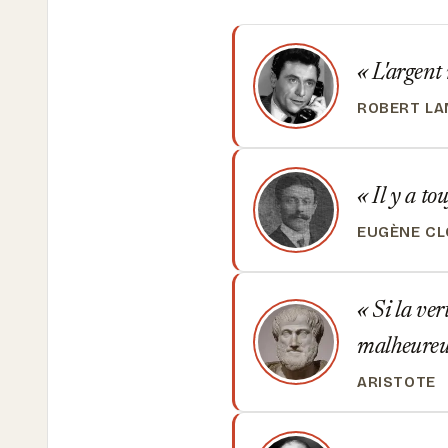
L'argent 
ROBERT L
Il y a to
EUGÈNE CL
Si la ver
malheure
ARISTOTE