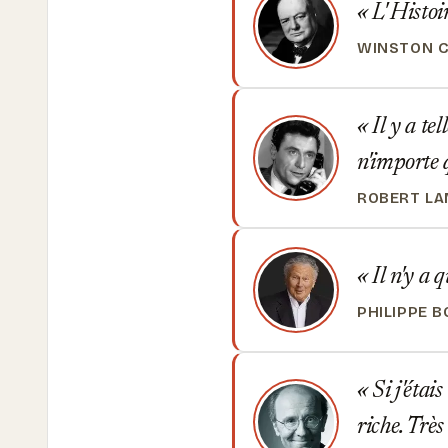
L' Histoir
WINSTON C
Il y a te
n'importe 
ROBERT L
Il n'y a q
PHILIPPE 
Si j'étais
riche. Très