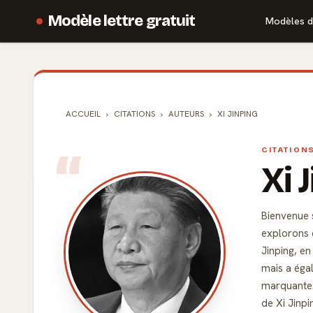
Modèle lettre gratuit
Modèles d
ACCUEIL
CITATIONS
AUTEURS
XI JINPING
CITATION
Xi 
Bienvenue 
explorons
Jinping, en
mais a égal
marquantes 
de Xi Jinp