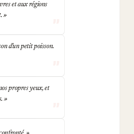
vres et aux régions
t.
on d'un petit poisson.
os propres yeux, et
s.
 confronté.