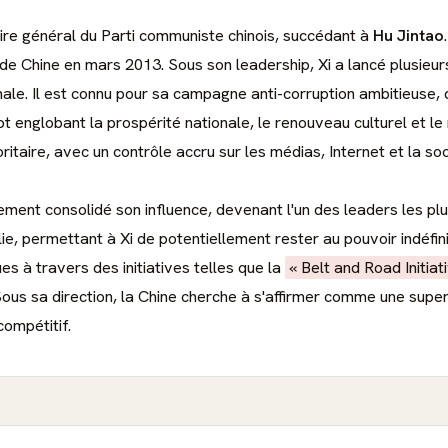
re général du Parti communiste chinois, succédant à
Hu Jintao
 de Chine en mars 2013. Sous son leadership, Xi a lancé plusieu
onale. Il est connu pour sa campagne anti-corruption ambitieuse,
ept englobant la prospérité nationale, le renouveau culturel et l
aire, avec un contrôle accru sur les médias, Internet et la soci
ement consolidé son influence, devenant l'un des leaders les plu
ie, permettant à Xi de potentiellement rester au pouvoir indéfin
 à travers des initiatives telles que la
« Belt and Road Initiat
. Sous sa direction, la Chine cherche à s'affirmer comme une sup
compétitif.