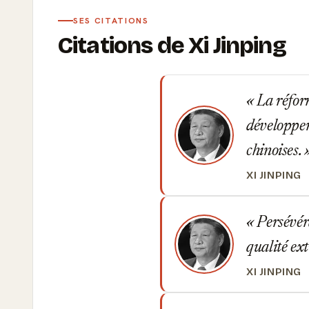
SES CITATIONS
Citations de Xi Jinping
La réform
développer
chinoises.
XI JINPING
Persévéran
qualité ex
XI JINPING