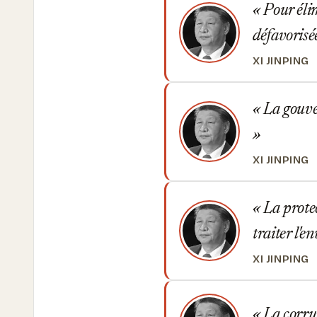
Pour élim
défavorisé
XI JINPING
La gouver
XI JINPING
La protec
traiter l'
XI JINPING
La corrup