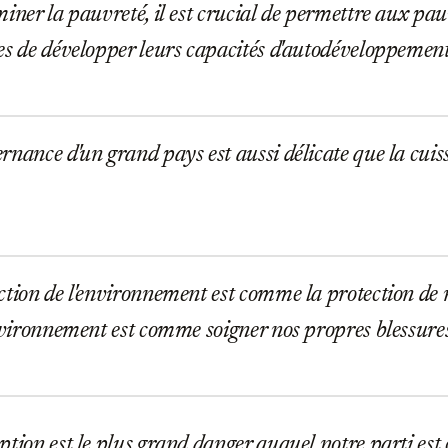
iner la pauvreté, il est crucial de permettre aux pau
es de développer leurs capacités d'autodéveloppemen
nance d'un grand pays est aussi délicate que la cuiss
tion de l'environnement est comme la protection de n
environnement est comme soigner nos propres blessure
tion est le plus grand danger auquel notre parti est