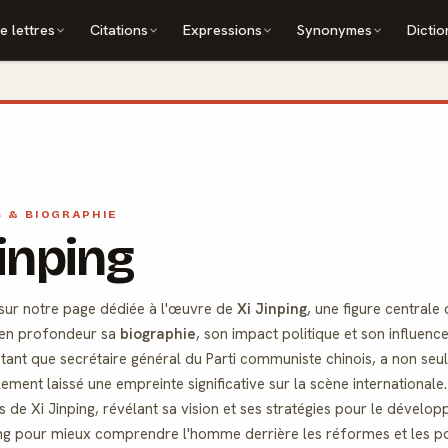
e lettres
Citations
Expressions
Synonymes
Dictio
S & BIOGRAPHIE
Jinping
sur notre page dédiée à l'œuvre de
Xi Jinping
, une figure centrale
 en profondeur sa
biographie
, son impact politique et son influence
 tant que secrétaire général du Parti communiste chinois, a non seul
ement laissé une empreinte significative sur la scène international
de Xi Jinping, révélant sa vision et ses stratégies pour le dévelo
ing pour mieux comprendre l'homme derrière les réformes et les pol