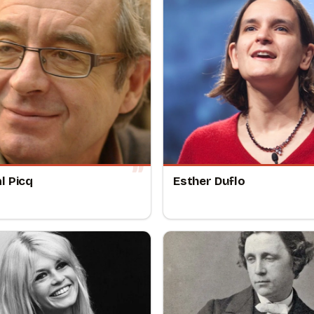
l Picq
Esther Duflo