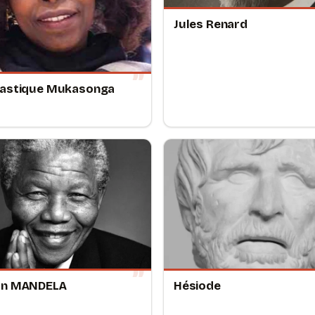
Jules Renard
lastique Mukasonga
on MANDELA
Hésiode