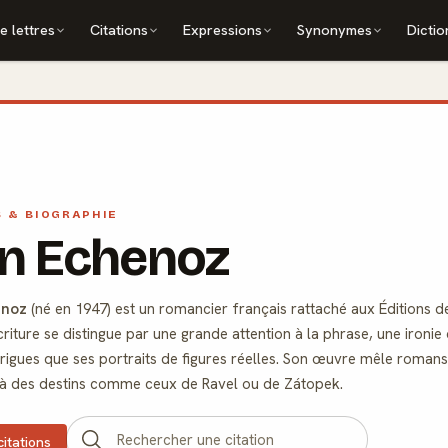
e lettres
Citations
Expressions
Synonymes
Dictio
S & BIOGRAPHIE
an Echenoz
enoz
(né en 1947) est un romancier français rattaché aux Éditions d
criture se distingue par une grande attention à la phrase, une ironi
trigues que ses portraits de figures réelles. Son œuvre mêle roman
à des destins comme ceux de Ravel ou de Zátopek.
citations