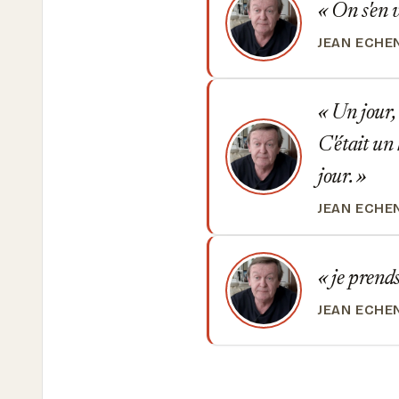
On s'en v
JEAN ECHE
Un jour, 
C'était un 
jour.
JEAN ECHE
je prends
JEAN ECHE