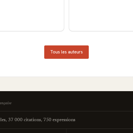
Tous les auteurs
rançaise
es, 37 000 citations, 750 expressions