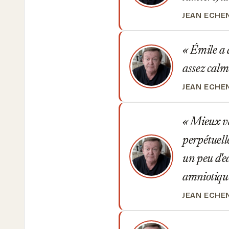
JEAN ECHE
Émile a d
assez calme
JEAN ECHE
Mieux vau
perpétuell
un peu d'e
amniotiqu
JEAN ECHE