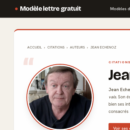
Modèle lettre gratuit
Modèles d
ACCUEIL
CITATIONS
AUTEURS
JEAN ECHENOZ
CITATION
Je
Jean Ech
vais
. Son é
bien ses in
consacrés 
Voir ses 