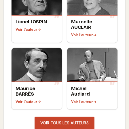
Lionel JOSPIN
Marcelle
AUCLAIR
Voir l'auteur
Voir l'auteur
Maurice
Michel
BARRÈS
Audiard
Voir l'auteur
Voir l'auteur
VOIR TOUS LES AUTEURS