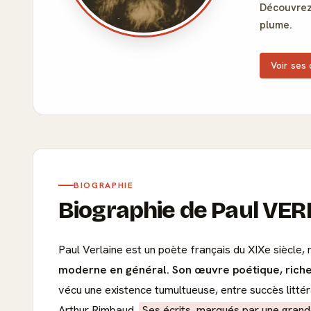
Découvrez 
plume.
Voir ses 
BIOGRAPHIE
Biographie de Paul VE
Paul Verlaine est un poète français du XIXe siècle,
moderne en général.
Son œuvre poétique, riche
vécu une existence tumultueuse, entre succès litt
Arthur Rimbaud.
Ses écrits, marqués par une grande 