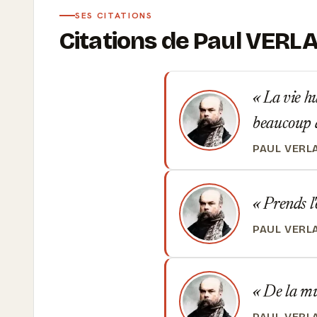
SES CITATIONS
Citations de Paul VERL
La vie hu
beaucoup 
PAUL VERL
Prends l'
PAUL VERL
De la mu