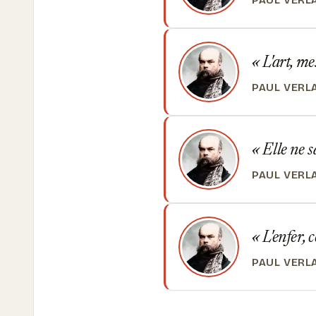
PAUL VERL
L'art, me
PAUL VERL
Elle ne sa
PAUL VERL
L'enfer, 
PAUL VERL