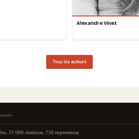
Alexandre Vinet
Tous les auteurs
rançaise
es, 37 000 citations, 750 expressions