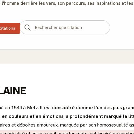
l'homme derrière les vers, son parcours, ses inspirations et les
citations
RLAINE
 né en 1844 à Metz.
Il est considéré comme l'un des plus gra
 en couleurs et en émotions, a profondément marqué la lit
éraires et déboires amoureux, marquée par son homosexualité a
musicalité et un jeu subtil avec les mots, ont inspiré de nombreu