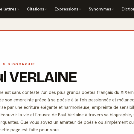
e lettres
Citations
Expressions
Synonymes
Dictio
S & BIOGRAPHIE
ul VERLAINE
ne est sans conteste l'un des plus grands poètes français du XIXème
e de son empreinte grâce à sa poésie à la fois passionnée et mélan
ise par une écriture élégante et harmonieuse, empreinte de sensibi
découvrir la vie et l'œuvre de Paul Verlaine à travers sa biographie,
arquantes. Que vous soyez un amateur de poésie ou simplement curi
cette page est faite pour vous.