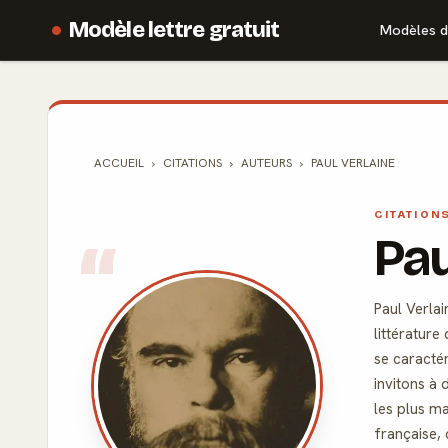
Modèle lettre gratuit
Modèles d
ACCUEIL
CITATIONS
AUTEURS
PAUL VERLAINE
CITATION
Pa
Paul Verlai
littératur
se caractér
invitons à 
les plus m
française, 