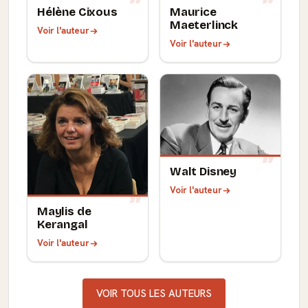
Hélène Cixous
Maurice
Maeterlinck
Voir l'auteur
Voir l'auteur
Walt Disney
Voir l'auteur
Maylis de
Kerangal
Voir l'auteur
VOIR TOUS LES AUTEURS