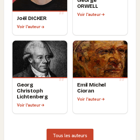
George
ORWELL
Voir l'auteur
Joël DICKER
Voir l'auteur
Georg
Emil Michel
Christoph
Cioran
Lichtenberg
Voir l'auteur
Voir l'auteur
Tous les auteurs