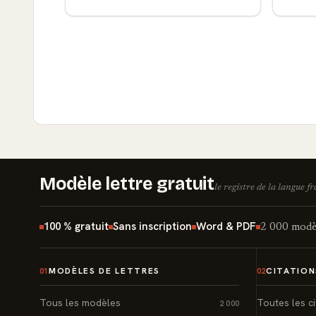
Modèle lettre gratuit
le registre de la langue f
100 % gratuit
Sans inscription
Word & PDF
2 000 modèl
MODÈLES DE LETTRES
CITATION
01
02
Tous les modèles
Toutes les ci
2 000