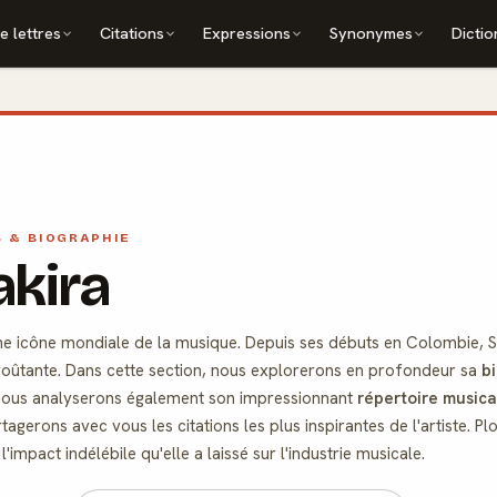
e lettres
Citations
Expressions
Synonymes
Dictio
S & BIOGRAPHIE
kira
ne icône mondiale de la musique. Depuis ses débuts en Colombie, S
voûtante. Dans cette section, nous explorerons en profondeur sa
b
 Nous analyserons également son impressionnant
répertoire musica
tagerons avec vous les citations les plus inspirantes de l'artiste. P
'impact indélébile qu'elle a laissé sur l'industrie musicale.