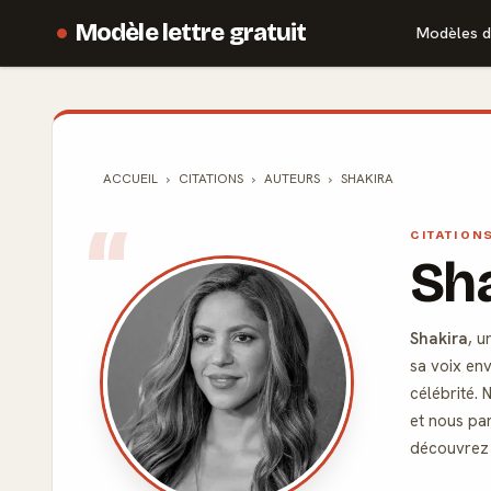
Modèle lettre gratuit
Modèles d
ACCUEIL
CITATIONS
AUTEURS
SHAKIRA
CITATION
Sha
Shakira
, u
sa voix en
célébrité.
et nous par
découvrez l