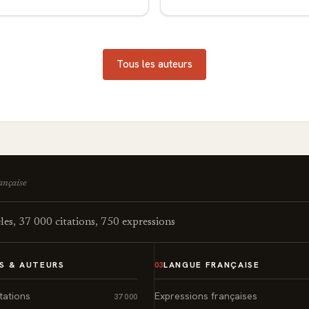
Tous les auteurs
rançaise
es, 37 000 citations, 750 expressions
S & AUTEURS
LANGUE FRANÇAISE
03
tations
Expressions françaises
37 000