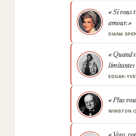
Si vous t
amour.
DIANA SPE
Quand vou
limitantes
EDGAR-YV
Plus vous
WINSTON C
Vous, vou