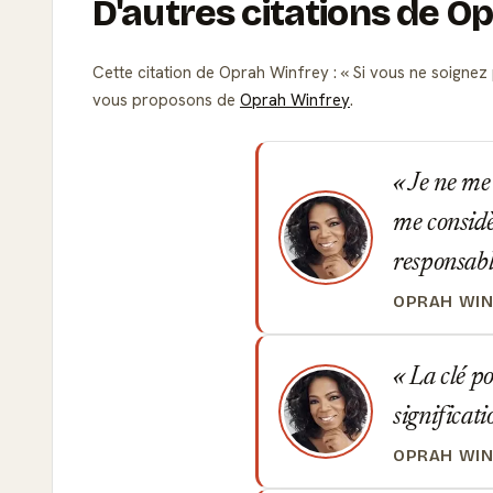
D'autres citations de O
Cette citation de Oprah Winfrey :
Si vous ne soignez 
vous proposons de
Oprah Winfrey
.
Je ne me 
me considè
responsabl
OPRAH WI
La clé po
significati
OPRAH WI