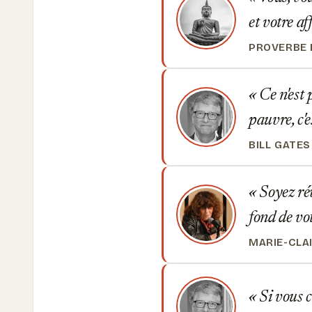
et votre af
PROVERBE
Ce n'est 
pauvre, c'e
BILL GATES
Soyez rév
fond de vo
MARIE-CLAI
Si vous c