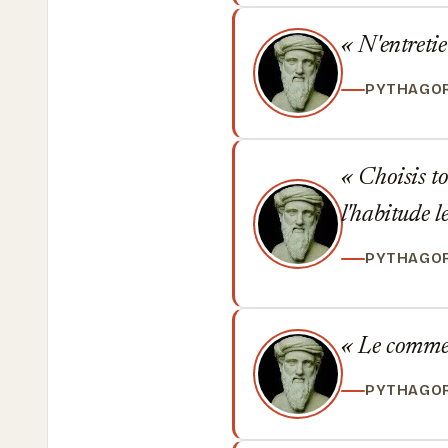
N'entretien
PYTHAGO
Choisis tou
l'habitude l
PYTHAGO
Le commenc
PYTHAGO