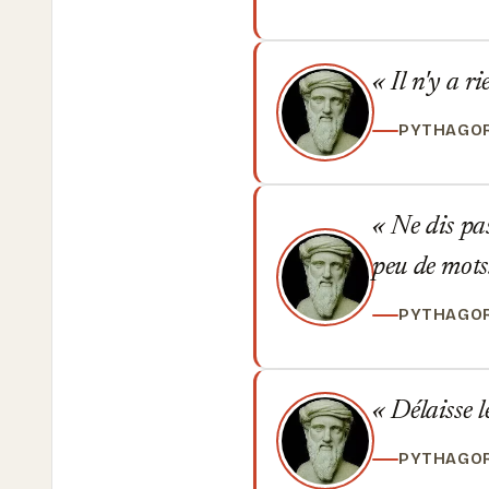
Il n'y a r
PYTHAGO
Ne dis pas
peu de mots
PYTHAGO
Délaisse le
PYTHAGO