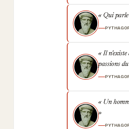
Qui parle 
PYTHAGO
Il n'existe
passions du 
PYTHAGO
Un homme n
PYTHAGO