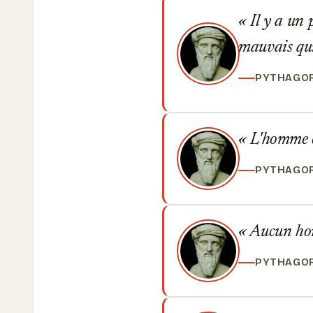
Il y a un p
mauvais qui 
PYTHAGO
L'homme es
PYTHAGO
Aucun homm
PYTHAGO