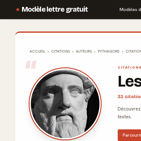
Modèle lettre gratuit
Modèles d
ACCUEIL
CITATIONS
AUTEURS
PYTHAGORE
CITATIO
CITATION
Les
33 citati
Découvrez 
textes.
Parcourir