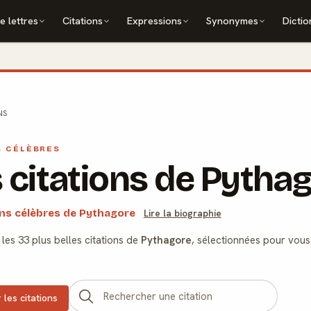
e lettres
Citations
Expressions
Synonymes
Dictio
NS
S CÉLÈBRES
 citations de Pytha
ons célèbres de Pythagore
Lire la biographie
les 33 plus belles citations de
Pythagore
, sélectionnées pour vous 
 les citations