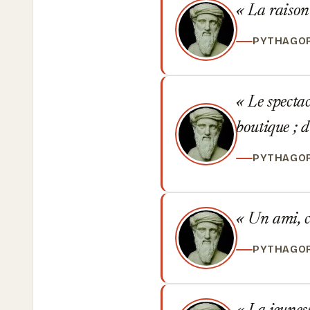
La raison e
PYTHAGO
Le spectac
boutique ; d
PYTHAGO
Un ami, c'
PYTHAGO