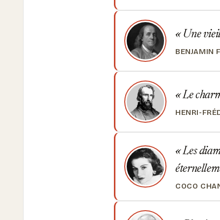
Une vieill
BENJAMIN 
Le charme
HENRI-FRÉ
Les diama
éternellem
COCO CHA