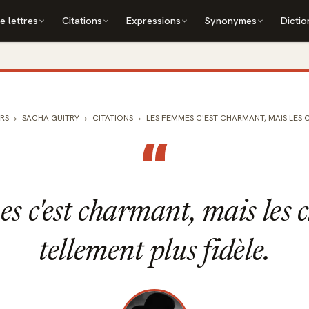
e lettres
Citations
Expressions
Synonymes
Dictio
RS
SACHA GUITRY
CITATIONS
LES FEMMES C'EST CHARMANT, MAIS LES CH
“
s c'est charmant, mais les ch
tellement plus fidèle.