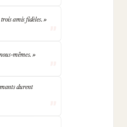
 trois amis fidèles.
e nous-mêmes.
iamants durent