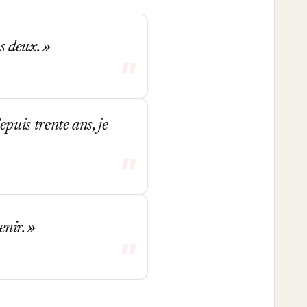
es deux.
depuis trente ans, je
tenir.