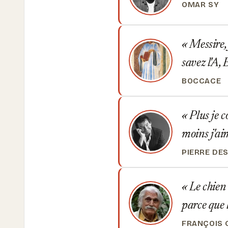
OMAR SY
Messire, j
savez l'A, 
BOCCACE
Plus je c
moins j'a
PIERRE DE
Le chien 
parce que
FRANÇOIS 