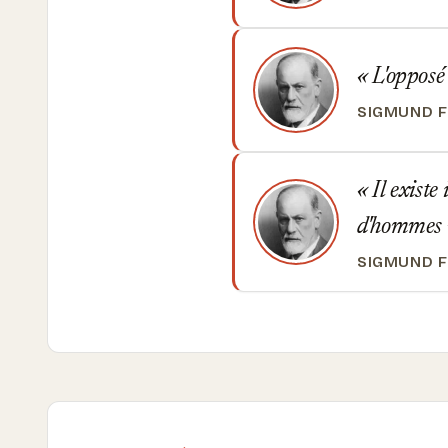
L'opposé 
SIGMUND 
Il existe
d'hommes v
SIGMUND 