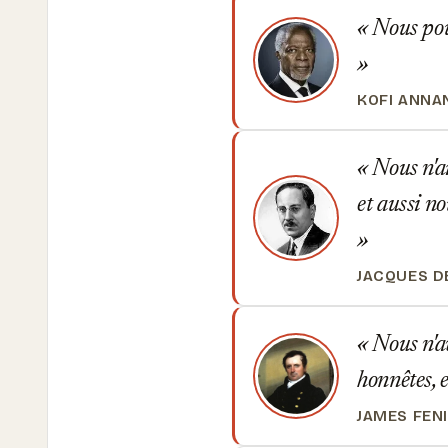
Nous pou
KOFI ANNA
Nous n'ai
et aussi n
JACQUES D
Nous n'av
honnêtes, 
JAMES FEN