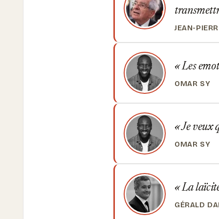
transmettr
JEAN-PIER
Les emoti
OMAR SY
Je veux q
OMAR SY
La laïcit
GÉRALD D