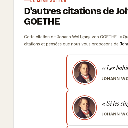
DU MÊME AUTEUR
D'autres citations de 
GOETHE
Cette citation de Johann Wolfgang von GOETHE :
Quo
citations et pensées que nous vous proposons de
Joh
Les habit
JOHANN W
Si les si
JOHANN W