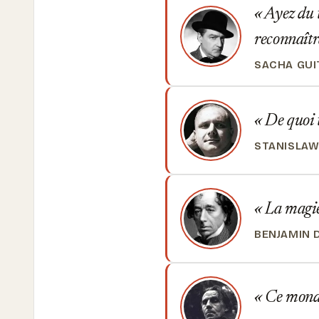
Ayez du t
reconnaîtr
SACHA GUI
De quoi t
STANISLAW
La magie 
BENJAMIN D
Ce monde