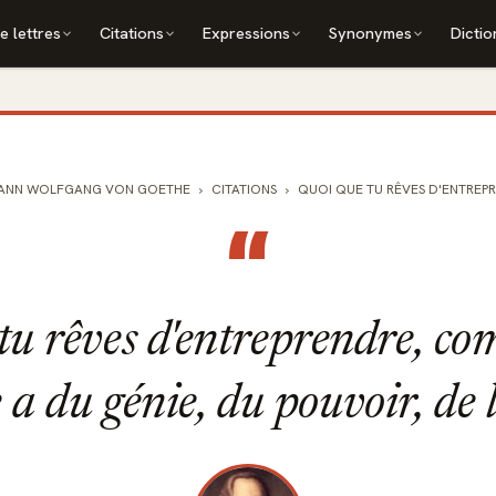
e lettres
Citations
Expressions
Synonymes
Dictio
ANN WOLFGANG VON GOETHE
CITATIONS
QUOI QUE TU RÊVES D'ENTREPR
“
tu rêves d'entreprendre, co
 a du génie, du pouvoir, de 