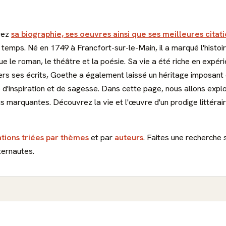
rez
sa biographie, ses oeuvres ainsi que ses meilleures citat
temps. Né en 1749 à Francfort-sur-le-Main, il a marqué l'histoir
ue le roman, le théâtre et la poésie. Sa vie a été riche en expér
ers ses écrits, Goethe a également laissé un héritage imposant d
e d'inspiration et de sagesse. Dans cette page, nous allons expl
lus marquantes. Découvrez la vie et l'œuvre d'un prodige littéra
ations triées par thèmes
et par
auteurs
. Faites une recherche 
ternautes.