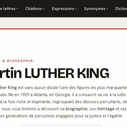
e lettres
Citations
Expressions
Synonymes
Dictio
S & BIOGRAPHIE
rtin LUTHER KING
her King
est sans aucun doute l'une des figures les plus marquant
ques. Né en 1929 à Atlanta, en Géorgie, il a consacré sa vie à la lutte
à la fois riche et inspirante, regroupant des discours percutants, d
, nous vous invitons à découvrir sa
biographie
, son
héritage
et se
des générations de personnes engagées pour la justice et l'égalité.