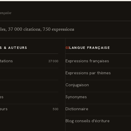
rançaise
es, 37 000 citations, 750 expressions
S & AUTEURS
LANGUE FRANÇAISE
03
tations
Expressions françaises
37 000
Expressions par thèmes
Conjugaison
es
Synonymes
eurs
Dictionnaire
500
Blog conseils d'écriture